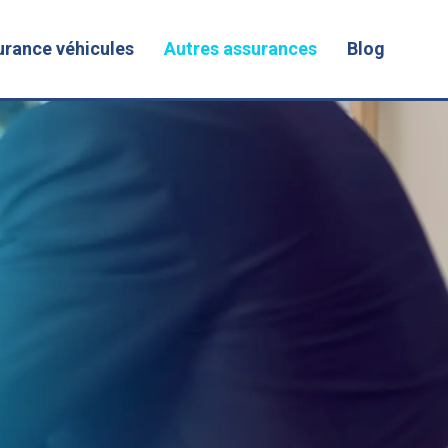
urance véhicules
Autres assurances
Blog