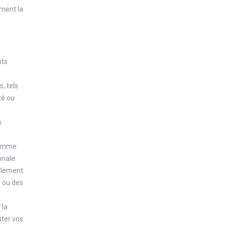
mment la
nts
, tels
té ou
s
 comme
nnale.
ralement
s ou des
 la
iter vos