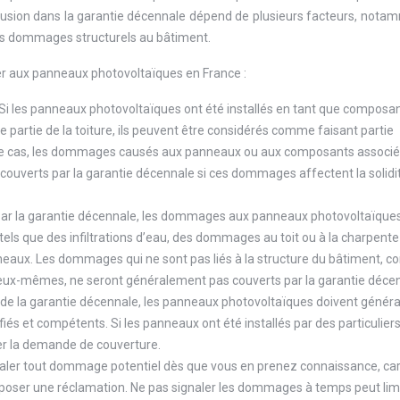
clusion dans la garantie décennale dépend de plusieurs facteurs, nota
 des dommages structurels au bâtiment.
er aux panneaux photovoltaïques en France :
 Si les panneaux photovoltaïques ont été installés en tant que composa
partie de la toiture, ils peuvent être considérés comme faisant partie
 ce cas, les dommages causés aux panneaux ou aux composants associés
e couverts par la garantie décennale si ces dommages affectent la solidi
 par la garantie décennale, les dommages aux panneaux photovoltaïque
 tels que des infiltrations d’eau, des dommages au toit ou à la charpente
neaux. Les dommages qui ne sont pas liés à la structure du bâtiment,
eux-mêmes, ne seront généralement pas couverts par la garantie déce
r de la garantie décennale, les panneaux photovoltaïques doivent géné
ifiés et compétents. Si les panneaux ont été installés par des particulier
uer la demande de couverture.
gnaler tout dommage potentiel dès que vous en prenez connaissance, car
poser une réclamation. Ne pas signaler les dommages à temps peut lim