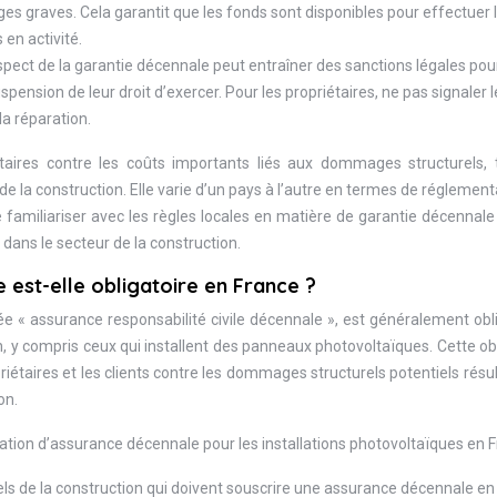
es graves. Cela garantit que les fonds sont disponibles pour effectuer 
 en activité.
spect de la garantie décennale peut entraîner des sanctions légales pour
ension de leur droit d’exercer. Pour les propriétaires, ne pas signaler l
a réparation.
étaires contre les coûts importants liés aux dommages structurels, 
r de la construction. Elle varie d’un pays à l’autre en termes de réglement
se familiariser avec les règles locales en matière de garantie décennale
 dans le secteur de la construction.
est-elle obligatoire en France ?
e « assurance responsabilité civile décennale », est généralement obl
n, y compris ceux qui installent des panneaux photovoltaïques. Cette ob
priétaires et les clients contre les dommages structurels potentiels résu
on.
igation d’assurance décennale pour les installations photovoltaïques en F
els de la construction qui doivent souscrire une assurance décennale en