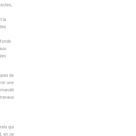
tectes,
t la
 des
 fonds
aux.
ales
types de
rnir une
commandé
travaux
rels qui
, en ce