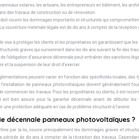
anneaux solaires, les artisans, les entrepreneurs en bâtiment, les archi
dans des travaux de construction ou de rénovation.
 doit couvrir les dommages importants et structurels qui comprometten
. La couverture minimale légale est de dix ans à compter de la réception
 vise à protéger les clients et les propriétaires en garantissant que les
ucturels graves qui surviennent dans les dix ans suivant la fin des trav
 de l’obligation d’assurance décennale peut entraîner des sanctions lég
 et la suspension de leur droit d’exercer.
réglementations peuvent varier en fonction des spécificités locales, des 
de l’installation de panneaux photovoltaïques doivent généralement fou
de commencer les travaux. Pour les propriétaires ou clients, il est re
isi est bien assuré pour la garantie décennale avant de débuter les 
tir une protection adéquate en cas de problème structurel à l’avenir.
tie décennale panneaux photovoltaïques ?
éfinie par la loi, couvre principalement les dommages graves et structu
 période de dix ans à compter de la réception des travaux. Cependant