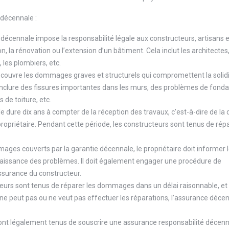
 décennale :
 décennale impose la responsabilité légale aux constructeurs, artisans e
n, la rénovation ou l’extension d’un bâtiment. Cela inclut les architectes,
 les plombiers, etc.
 couvre les dommages graves et structurels qui compromettent la solid
 inclure des fissures importantes dans les murs, des problèmes de fonda
 de toiture, etc.
e dure dix ans à compter de la réception des travaux, c’est-à-dire de la 
propriétaire. Pendant cette période, les constructeurs sont tenus de répa
ages couverts par la garantie décennale, le propriétaire doit informer 
naissance des problèmes. Il doit également engager une procédure de
ssurance du constructeur.
teurs sont tenus de réparer les dommages dans un délai raisonnable, et 
r ne peut pas ou ne veut pas effectuer les réparations, l’assurance déce
sont légalement tenus de souscrire une assurance responsabilité décen