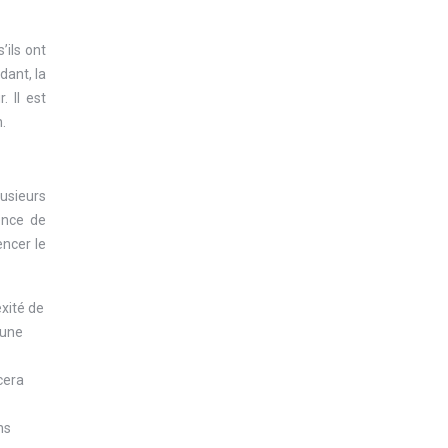
ils ont
dant, la
. Il est
.
usieurs
ence de
encer le
exité de
 une
cera
ns