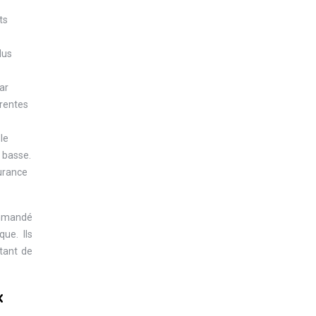
ts
lus
ar
érentes
le
e basse.
surance
commandé
ue. Ils
rtant de
x