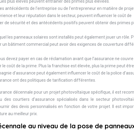
ques plus élevés peuvent entraîner des primes plus élevées.
Les antécédents de l’entreprise ou de l’entrepreneur en matière de proje
rience et leur réputation dans le secteur, peuvent influencer le coût de
er de sécurité et des antécédents positifs peuvent obtenir des primes p
quel les panneaux solaires sont installés peut également jouer un rôle. P
sur un bâtiment commercial peut avoir des exigences de couverture diff
ous devez payer en cas de réclamation avant que l’assurance ne couvre 
 le coût de la prime. Plus la franchise est élevée, plus la prime peut êtr
pagnie d’assurance peut également influencer le coût de la police d’as
nce ont des politiques de tarification différentes.
surance décennale pour un projet photovoltaïque spécifique, il est re
 des courtiers d’assurance spécialisés dans le secteur photovoltaïq
urnir des devis personnalisés en fonction de votre projet. Il est impo
ure au meilleur prix.
écennale au niveau de la pose de panneau