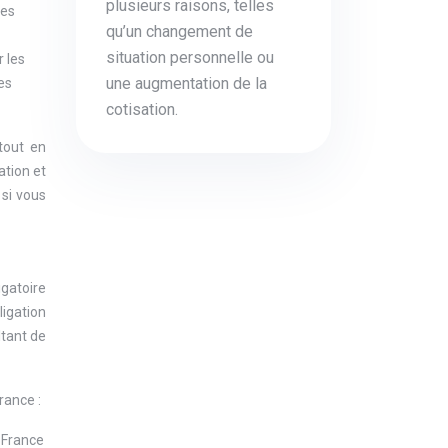
plusieurs raisons, telles
les
qu’un changement de
situation personnelle ou
 les
une augmentation de la
es
cotisation.
tout en
ation et
 si vous
igatoire
ligation
ltant de
rance :
 France