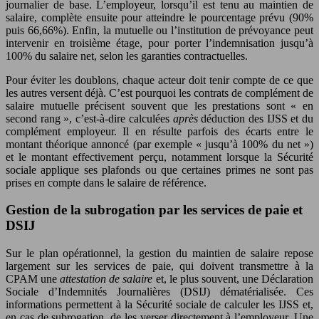
journalier de base. L’employeur, lorsqu’il est tenu au maintien de
salaire, complète ensuite pour atteindre le pourcentage prévu (90%
puis 66,66%). Enfin, la mutuelle ou l’institution de prévoyance peut
intervenir en troisième étage, pour porter l’indemnisation jusqu’à
100% du salaire net, selon les garanties contractuelles.
Pour éviter les doublons, chaque acteur doit tenir compte de ce que
les autres versent déjà. C’est pourquoi les contrats de complément de
salaire mutuelle précisent souvent que les prestations sont « en
second rang », c’est-à-dire calculées
après
déduction des IJSS et du
complément employeur. Il en résulte parfois des écarts entre le
montant théorique annoncé (par exemple « jusqu’à 100% du net »)
et le montant effectivement perçu, notamment lorsque la Sécurité
sociale applique ses plafonds ou que certaines primes ne sont pas
prises en compte dans le salaire de référence.
Gestion de la subrogation par les services de paie et
DSIJ
Sur le plan opérationnel, la gestion du maintien de salaire repose
largement sur les services de paie, qui doivent transmettre à la
CPAM une
attestation de salaire
et, le plus souvent, une Déclaration
Sociale d’Indemnités Journalières (DSIJ) dématérialisée. Ces
informations permettent à la Sécurité sociale de calculer les IJSS et,
en cas de subrogation, de les verser directement à l’employeur. Une